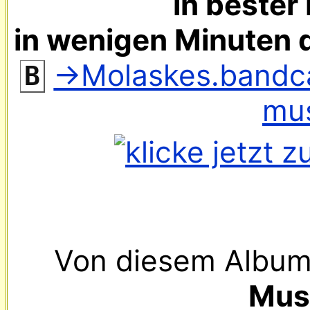
in bester 
in wenigen Minuten 
‌ 
→Molaskes.bandc
B
mu
Mus